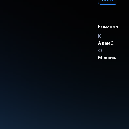
Команда
К
АдамС
От
Мексика