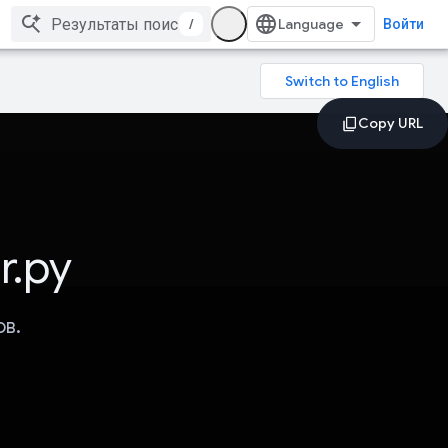
/
Войти
r.py
в.