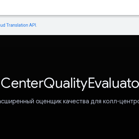
oud Translation API
.
lCenterQualityEvaluato
асширенный оценщик качества для колл-центро