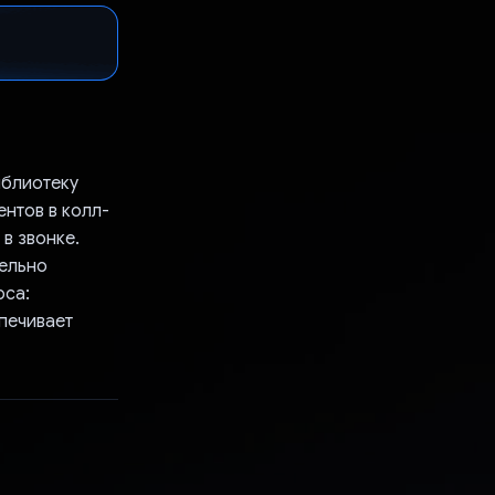
иблиотеку
ентов в колл-
в звонке.
ельно
оса:
печивает