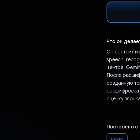
Что он делае
Он состоит и
speech_recogn
центре. Gemin
После расшиф
созданную тек
расшифровка 
оценку звонка
Построено с
Никто