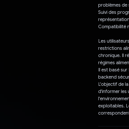
problèmes de sa
Suivi des prog
représentations
Compatibilité m
Les utilisateur
restrictions a
chronique. Il r
régimes aliment
Il est basé sur
backend sécuri
L'objectif de la
d'informer les 
l'environnemen
exploitables. L
correspondent 