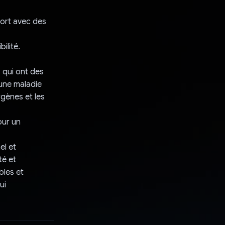
port avec des
ilité.
s qui ont des
 une maladie
rgènes et les
our un
el et
té et
bles et
ui