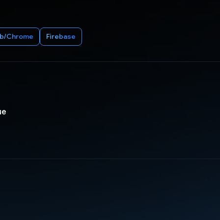
b/Chrome
Firebase
ue