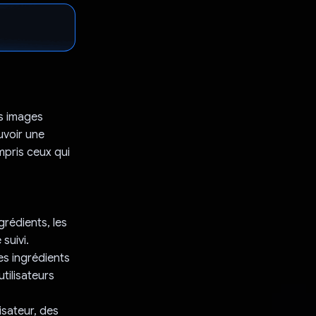
es images
uvoir une
ompris ceux qui
ngrédients, les
 suivi.
les ingrédients
tilisateurs
isateur, des