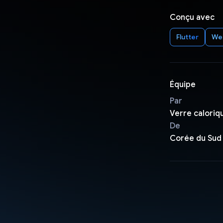
Conçu avec
Flutter
We
Équipe
Par
Verre caloriq
De
Corée du Sud