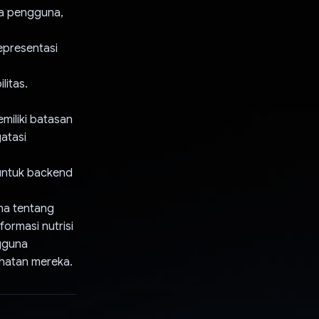
ta pengguna,
epresentasi
litas.
miliki batasan
atasi
 untuk backend
na tentang
ormasi nutrisi
ngguna
ehatan mereka.