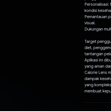
Personalisasi
kondisi kesehat
Pemantauan pr
visual.
Dukungan mult
Target penggu
diet, penggema
tantangan pela
Aplikasi ini d
yang aman dan
Calorie Lens 
dampak kesehat
yang kompleks 
membuat keput