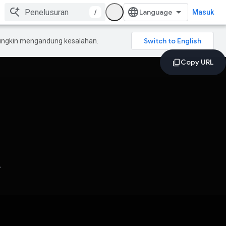
/
Masuk
mungkin mengandung kesalahan.
.