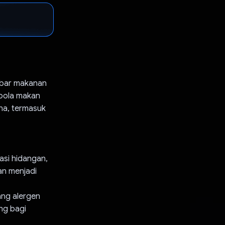
ambar makanan
 pola makan
na, termasuk
asi hidangan,
an menjadi
ang alergen
ng bagi