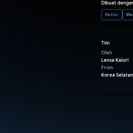
Dibuat denga
Flutter
We
Tim
Oleh
Lensa Kalori
From
Korea Selatan