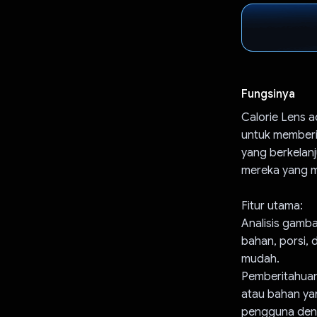
Fungsinya
Calorie Lens a
untuk memberi
yang berkelan
mereka yang me
Fitur utama:
Analisis gamba
bahan, porsi, 
mudah.
Pemberitahuan
atau bahan yan
pengguna deng