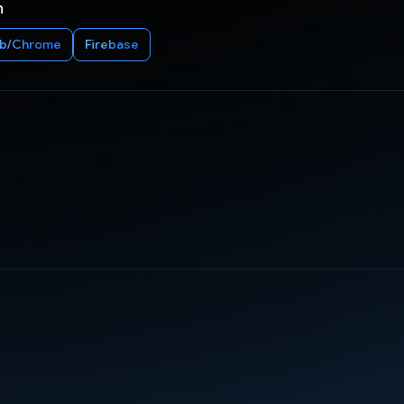
n
b/Chrome
Firebase