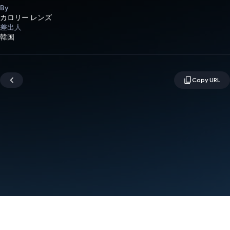
By
カロリー レンズ
差出人
韓国