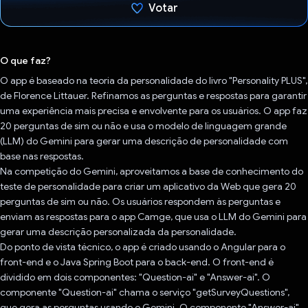
Votar
Voto dado.
O que faz?
O app é baseado na teoria da personalidade do livro "Personality PLUS",
de Florence Littauer. Refinamos as perguntas e respostas para garantir
uma experiência mais precisa e envolvente para os usuários. O app faz
20 perguntas de sim ou não e usa o modelo de linguagem grande
(LLM) do Gemini para gerar uma descrição de personalidade com
base nas respostas.
Na competição do Gemini, aproveitamos a base de conhecimento do
teste de personalidade para criar um aplicativo da Web que gera 20
perguntas de sim ou não. Os usuários respondem às perguntas e
enviam as respostas para o app Camge, que usa o LLM do Gemini para
gerar uma descrição personalizada da personalidade.
Do ponto de vista técnico, o app é criado usando o Angular para o
front-end e o Java Spring Boot para o back-end. O front-end é
dividido em dois componentes: "Question-ai" e "Answer-ai". O
componente "Question-ai" chama o serviço "getSurveyQuestions",
que gera as perguntas usando o Gemini. O componente "Answer-ai"