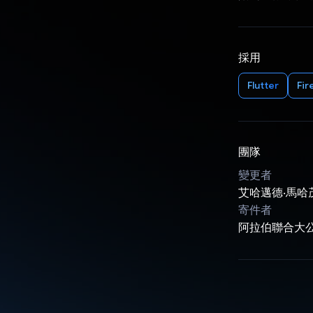
採用
Flutter
Fir
團隊
變更者
艾哈邁德‧馬哈茂德
寄件者
阿拉伯聯合大