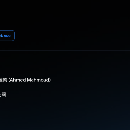
ebase
 (Ahmed Mahmoud)
公國