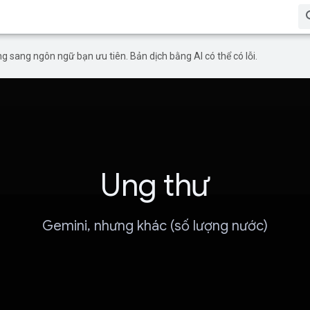
g sang ngôn ngữ bạn ưu tiên. Bản dịch bằng AI có thể có lỗi.
Ung thư
Gemini, nhưng khác (số lượng nước)