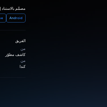
مصمَّم بالاستناد 
se
Android
الفريق
من
كاشف مطوّر
من
كندا