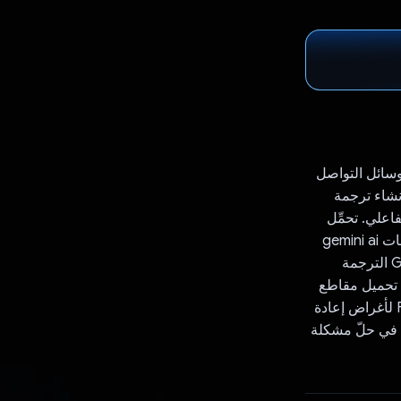
ات على وسائل التواصل
ِم خدمة Captioned واجهة برمجة التطبيقات Google Gemini API لإنشاء ترجمة
علي. تحمِّل
خدمة Captioned الصورة أو الفيديو الذي التقطهما المستخدم إلى واجهة برمجة التطبيقات gemini ai
api مع طلب إنشاء 3 أنواع من مقاطع الترجمة والشرح للوسائط المقدَّمة. يعرض Gemini الترجمة
 تحميل مقاطع
الترجمة والشرح وإنشاؤها باستخدام واجهة برمجة التطبيقات gemini api على Firebase لأغراض إعادة
ن في حلّ مشكلة