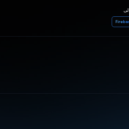
إلى
Fireba