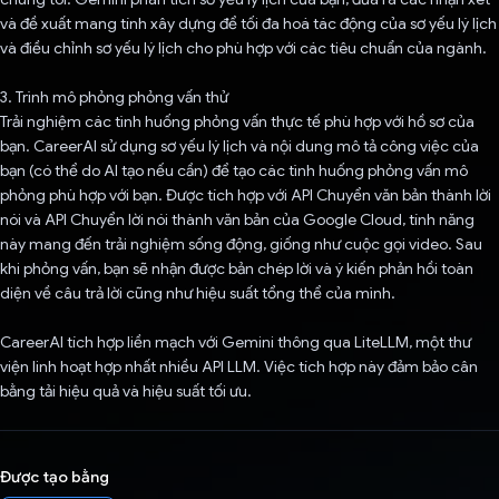
và đề xuất mang tính xây dựng để tối đa hoá tác động của sơ yếu lý lịch
và điều chỉnh sơ yếu lý lịch cho phù hợp với các tiêu chuẩn của ngành.
3. Trình mô phỏng phỏng vấn thử
Trải nghiệm các tình huống phỏng vấn thực tế phù hợp với hồ sơ của
bạn. CareerAI sử dụng sơ yếu lý lịch và nội dung mô tả công việc của
bạn (có thể do AI tạo nếu cần) để tạo các tình huống phỏng vấn mô
phỏng phù hợp với bạn. Được tích hợp với API Chuyển văn bản thành lời
nói và API Chuyển lời nói thành văn bản của Google Cloud, tính năng
này mang đến trải nghiệm sống động, giống như cuộc gọi video. Sau
khi phỏng vấn, bạn sẽ nhận được bản chép lời và ý kiến phản hồi toàn
diện về câu trả lời cũng như hiệu suất tổng thể của mình.
CareerAI tích hợp liền mạch với Gemini thông qua LiteLLM, một thư
viện linh hoạt hợp nhất nhiều API LLM. Việc tích hợp này đảm bảo cân
bằng tải hiệu quả và hiệu suất tối ưu.
Được tạo bằng