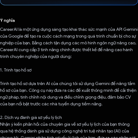
Đã bình chọn!
Ý nghĩa
CareerAI là một ứng dụng sáng tạo khai thác sức mạnh của API Gemini
của Google để tạo ra cuộc cách mạng trong quá trình chuẩn bị cho sự
nghiệp của bạn. Bằng cách tận dụng các mô hình ngôn ngữ nâng cao,
CareerAI cung cấp 3 tính năng chính được thiết kế để nâng cao hành
trình chuyên nghiệp của người dùng:
1. Trình tạo hồ sơ
Trình tạo hồ sơ dựa trên AI của chúng tôi sử dụng Gemini để nâng tầm
hồ sơ của bạn. Công cụ này đưa ra các đề xuất thông minh để cải thiện
ngữ pháp, tinh chỉnh nội dung và điều chỉnh giọng điệu, đảm bảo CV
của bạn nổi bật trước các nhà tuyển dụng tiềm năng.
2. Dịch vụ đánh giá sơ yếu lý lịch
Nhận ý kiến phản hồi của chuyên gia về sơ yếu lý lịch của bạn thông
qua hệ thống đánh giá sử dụng công nghệ trí tuệ nhân tạo (AI) của
chúng tôi. Gemini phân tích sơ yếu lý lịch của bạn, đưa ra các nhận xét