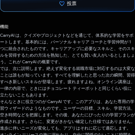
投票
投票済み
機能
CarryAI は、クイズやプロジェクトなどを通じて、体系的な学習をサポ
ートします。基本的には、パーソナル キャリア コーチと学習仲間が 1
つに統合されたものです。キャリアアップに必要なスキルと、そのスキ
ルを習得するための方法を熟知した、とても賢い友人がいるとしましょ
う。これが CarryAI の概要です。
では、次に説明します。絶えず変化する就職市場に対応するのは大変な
ことは誰もが知っています。すべてを理解したと思った次の瞬間、習得
すべき新しいスキルが登場します。疲れますよね。オンライン講座は、
一律の内容で、ときにはチョコレート ティーポットと同じくらい役に
立たないこともあります。
そんなときに役立つのが CarryAI です。このアプリは、あなた専用の学
習ウィザードのようなものです。ユーザーの目標、スキル、学習方法、
空き時間などを把握します。その後、あなたにぴったりの学習プランが
作成されます。さらに、変更がきかない確定した仕様ではありません。
進歩に伴いニーズが変化しても、アプリはそれに応じて適応します。
オンライン リソースの海に溺れたり、自分に関係のないことに時間を