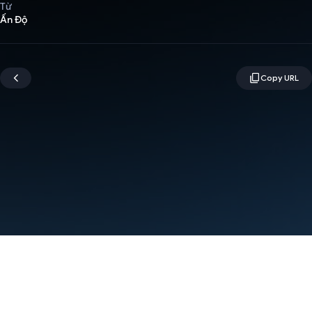
Từ
Ấn Độ