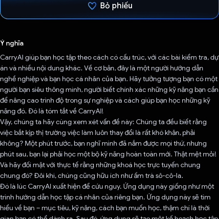
Bỏ phiếu
Đã bình chọn!
Ý nghĩa
CarryAI giúp bạn học tập theo cách có cấu trúc, với các bài kiểm tra, dự
án và nhiều nội dung khác. Về cơ bản, đây là một người hướng dẫn
nghề nghiệp và bạn học cá nhân của bạn. Hãy tưởng tượng bạn có một
người bạn siêu thông minh, người biết chính xác những kỹ năng bạn cần
để nâng cao trình độ trong sự nghiệp và cách giúp bạn học những kỹ
năng đó. Đó là tóm tắt về CarryAI!
Vậy, chúng ta hãy cùng xem xét vấn đề này: Chúng ta đều biết rằng
việc bắt kịp thị trường việc làm luôn thay đổi là rất khó khăn, phải
không? Một phút trước, bạn nghĩ mình đã nắm được mọi thứ, nhưng
phút sau, bạn lại phải học một bộ kỹ năng hoàn toàn mới. Thật mệt mỏi!
Và hãy đối mặt với thực tế rằng những khoá học trực tuyến chung
chung đó? Đôi khi, chúng cũng hữu ích như ấm trà sô-cô-la.
Đó là lúc CarryAI xuất hiện để cứu nguy. Ứng dụng này giống như một
trình hướng dẫn học tập cá nhân của riêng bạn. Ứng dụng này sẽ tìm
hiểu về bạn – mục tiêu, kỹ năng, cách bạn muốn học, thậm chí là thời
gian bạn có thể dành ra. Sau đó, ứng dụng sẽ tạo một kế hoạch học tập