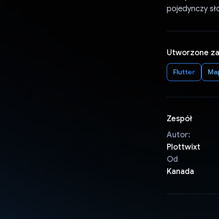
pojedynczy sło
Utworzone z
Flutter
Ma
Zespół
Autor:
Plottwixt
Od
Kanada