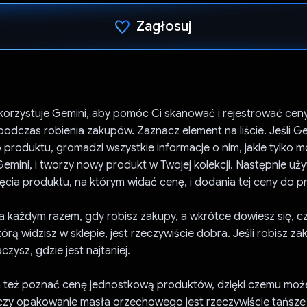
Zagłosuj
Głos oddany
korzystuje Gemini, aby pomóc Ci skanować i rejestrować ce
dczas robienia zakupów. Zaznacz element na liście. Jeśli Gen
 produktu, gromadzi wszystkie informacje o nim, jakie tylko m
Gemini, i tworzy nowy produkt w Twojej kolekcji. Następnie u
ęcia produktu, na którym widać cenę, i dodania tej ceny do p
a każdym razem, gdy robisz zakupy, a wkrótce dowiesz się, c
rą widzisz w sklepie, jest rzeczywiście dobra. Jeśli robisz za
zysz, gdzie jest najtaniej.
też poznać cenę jednostkową produktów, dzięki czemu moż
zy opakowanie masła orzechowego jest rzeczywiście tańsze 