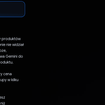
ny produktów
ie nie widział
oże,
żywa Gemini do
roduktu.
zy cena
kupy w kilku
esz
niż