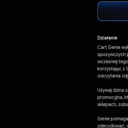
Działanie
Cart Genie wy
spożywczych po
wcześniej tego
korzystając z 
odczytania zdj
Używaj dżina z
promocyjna, któ
sklepach, zobac
Genie pomaga 
zdecydować, c