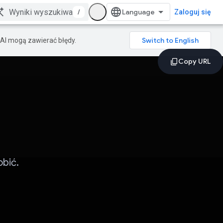
/
Zaloguj się
AI mogą zawierać błędy.
bić.