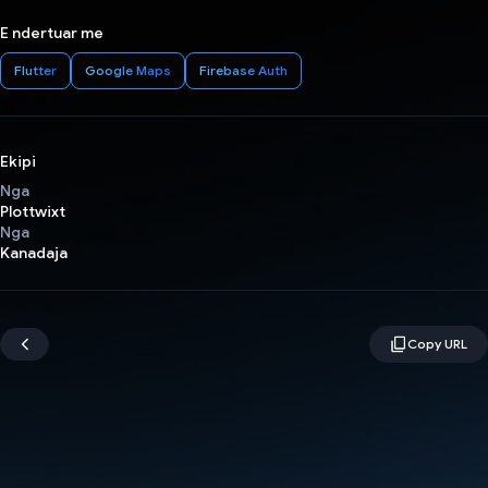
E ndertuar me
Flutter
Google Maps
Firebase Auth
Ekipi
Nga
Plottwixt
Nga
Kanadaja