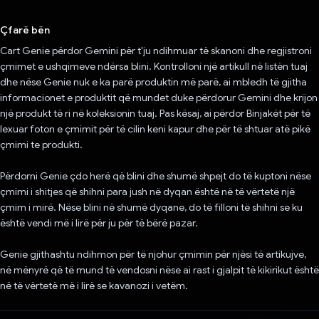
Votuar!
Çfarë bën
Cart Genie përdor Gemini për t'ju ndihmuar të skanoni dhe regjistroni
çmimet e ushqimeve ndërsa blini. Kontrolloni një artikull në listën tuaj
dhe nëse Genie nuk e ka parë produktin më parë, ai mbledh të gjitha
informacionet e produktit që mundet duke përdorur Gemini dhe krijon
një produkt të ri në koleksionin tuaj. Pas kësaj, ai përdor Binjakët për të
lexuar foton e çmimit për të cilin keni kapur dhe për të shtuar atë pikë
çmimi te produkti.
Përdorni Genie çdo herë që blini dhe shumë shpejt do të kuptoni nëse
çmimi i shitjes që shihni para jush në dyqan është në të vërtetë një
çmim i mirë. Nëse blini në shumë dyqane, do të filloni të shihni se ku
është vendi më i lirë për ju për të bërë pazar.
Genie gjithashtu ndihmon për të njohur çmimin për njësi të artikujve,
në mënyrë që të mund të vendosni nëse ai rast i gjalpit të kikirikut është
në të vërtetë më i lirë se kavanozi i vetëm.