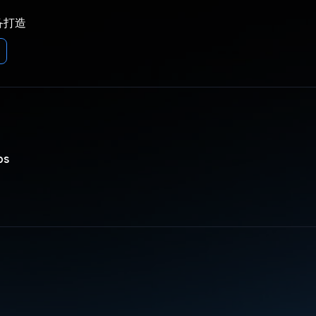
备打造
bs