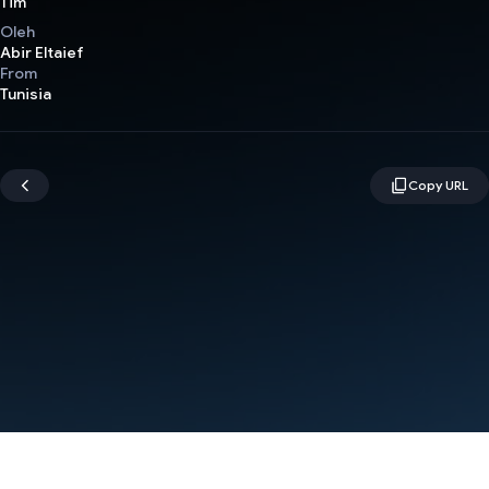
Tim
Oleh
Abir Eltaief
From
Tunisia