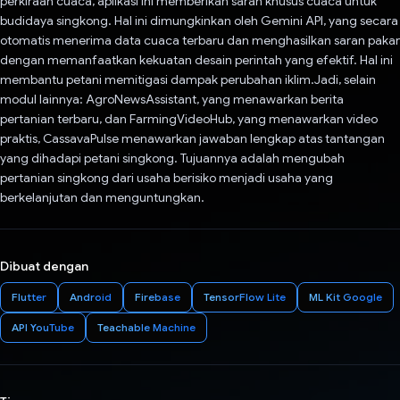
perkiraan cuaca, aplikasi ini memberikan saran khusus cuaca untuk
budidaya singkong. Hal ini dimungkinkan oleh Gemini API, yang secara
otomatis menerima data cuaca terbaru dan menghasilkan saran pakar
dengan memanfaatkan kekuatan desain perintah yang efektif. Hal ini
membantu petani memitigasi dampak perubahan iklim.Jadi, selain
modul lainnya: AgroNewsAssistant, yang menawarkan berita
pertanian terbaru, dan FarmingVideoHub, yang menawarkan video
praktis, CassavaPulse menawarkan jawaban lengkap atas tantangan
yang dihadapi petani singkong. Tujuannya adalah mengubah
pertanian singkong dari usaha berisiko menjadi usaha yang
berkelanjutan dan menguntungkan.
Dibuat dengan
Flutter
Android
Firebase
TensorFlow Lite
ML Kit Google
API YouTube
Teachable Machine