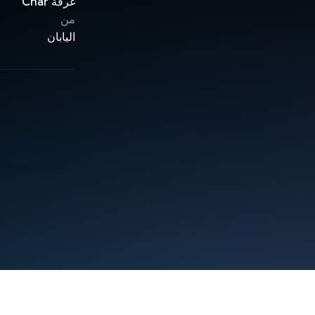
غرفة Char
من
اليابان