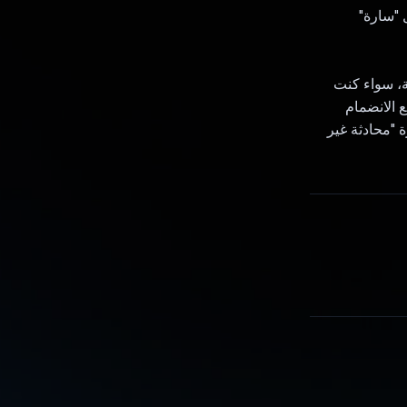
لمحادثة. تعمل "سارة"
ة، سواء كنت
 الانضمام
 "محادثة غير