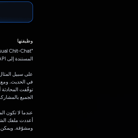
وظيفتها
المستندة إلى GeminiAPI، يمكنك الاستمتاع بمحادثات سلسة في أيّ موقف.
على سبيل المثال
في الحديث. ومع ذ
توقّفت المحادثة 
الجميع بالمشاركة
عندما لا تكون الم
أعددت ملفك الشخ
ومشوّقة. ويمكن ل