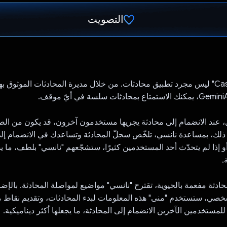
التصويت
تم التصويت.
"Casual Chit-Chat" ليس مجرد تطبيق محادثات. من خلال مديرة المحادثات الموثوق ب
، عند الانضمام إلى محادثة يجريها مستخدمون آخرون، قد يكون من الص
لك، بمساعدة نانسي، تلخّص سجلّ المحادثة وتساعدك في الانضمام إلى ا
أو إذا لم يتحدّث أحد المستخدمين كثيرًا، ستشجّعهم "نانسي" بلطف، ما
.
حادثة مفعمة بالحيوية، تقترح "نانسي" مواضيع لمواصلة المحادثة. بالإضاف
صي، ستستخدم "منى" هذه المعلومات لبدء المحادثات، وتقديم نقاط 
لمستخدمين الآخرين الانضمام إلى المحادثة، ما يجعلها أكثر ديناميكية.