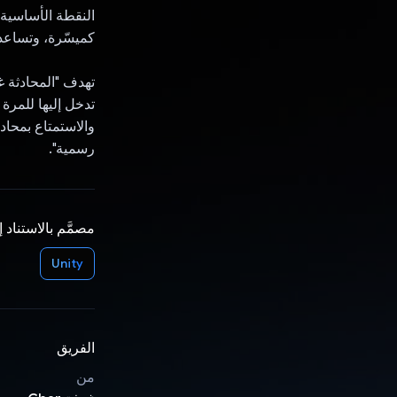
كميسّرة، وتساعد
تهدف "المحادثة غ
تدخل إليها للمرة
والاستمتاع بمحا
رسمية".
مصمَّم بالاستناد 
Unity
الفريق
من