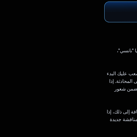
ها "نانسي"،
عب عليك البدء
لمحادثة. إذا
 يضمن شعور
ة إلى ذلك، إذا
مناقشة جديدة