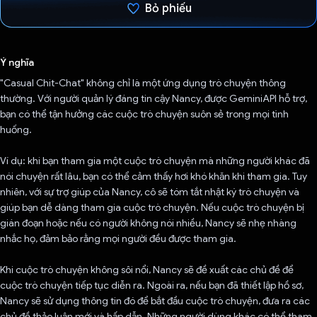
Bỏ phiếu
Đã bình chọn!
Ý nghĩa
"Casual Chit-Chat" không chỉ là một ứng dụng trò chuyện thông
thường. Với người quản lý đáng tin cậy Nancy, được GeminiAPI hỗ trợ,
bạn có thể tận hưởng các cuộc trò chuyện suôn sẻ trong mọi tình
huống.
Ví dụ: khi bạn tham gia một cuộc trò chuyện mà những người khác đã
nói chuyện rất lâu, bạn có thể cảm thấy hơi khó khăn khi tham gia. Tuy
nhiên, với sự trợ giúp của Nancy, cô sẽ tóm tắt nhật ký trò chuyện và
giúp bạn dễ dàng tham gia cuộc trò chuyện. Nếu cuộc trò chuyện bị
gián đoạn hoặc nếu có người không nói nhiều, Nancy sẽ nhẹ nhàng
nhắc họ, đảm bảo rằng mọi người đều được tham gia.
Khi cuộc trò chuyện không sôi nổi, Nancy sẽ đề xuất các chủ đề để
cuộc trò chuyện tiếp tục diễn ra. Ngoài ra, nếu bạn đã thiết lập hồ sơ,
Nancy sẽ sử dụng thông tin đó để bắt đầu cuộc trò chuyện, đưa ra các
chủ đề thảo luận mới và hấp dẫn. Những người dùng khác có thể tham