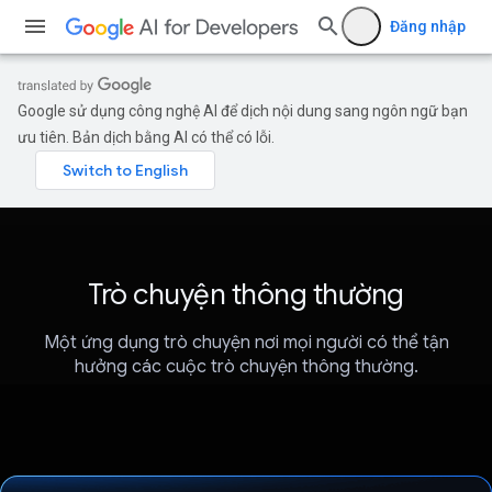
Đăng nhập
Google sử dụng công nghệ AI để dịch nội dung sang ngôn ngữ bạn
ưu tiên. Bản dịch bằng AI có thể có lỗi.
Trò chuyện thông thường
Một ứng dụng trò chuyện nơi mọi người có thể tận
hưởng các cuộc trò chuyện thông thường.