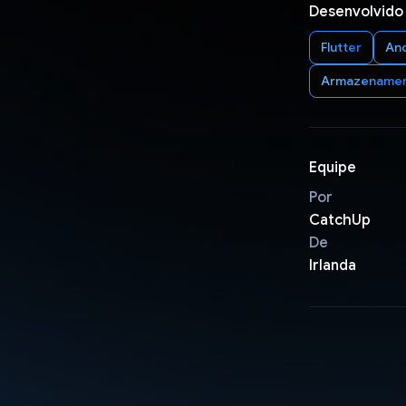
Desenvolvido
Flutter
An
Armazename
Equipe
Por
CatchUp
De
Irlanda