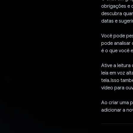
obrigações e 
descubra quan
datas e sugeri
Você pode pes
pode analisar 
é o que você 
Ative a leitur
leia em voz al
tela.Isso tam
vídeo para ouv
Ao criar uma p
adicionar a n