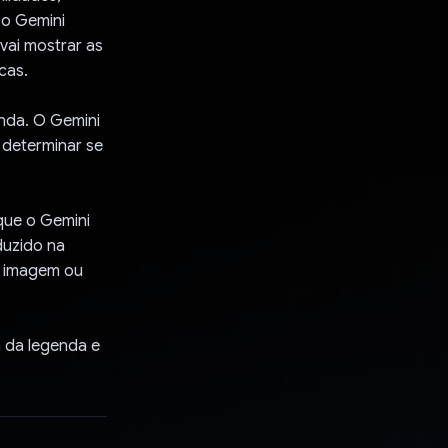
 o Gemini
vai mostrar as
cas.
nda. O Gemini
 determinar se
 que o Gemini
duzido na
a imagem ou
a da legenda e