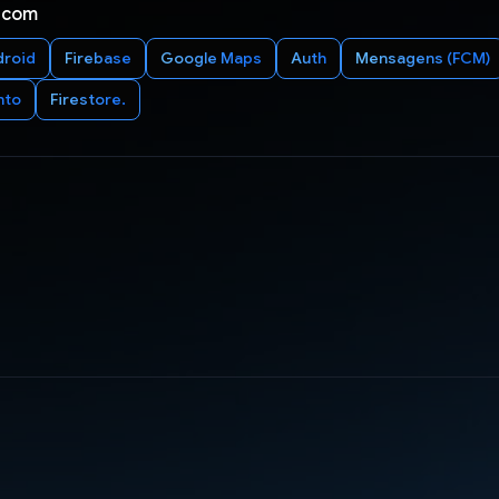
 com
droid
Firebase
Google Maps
Auth
Mensagens (FCM)
nto
Firestore.