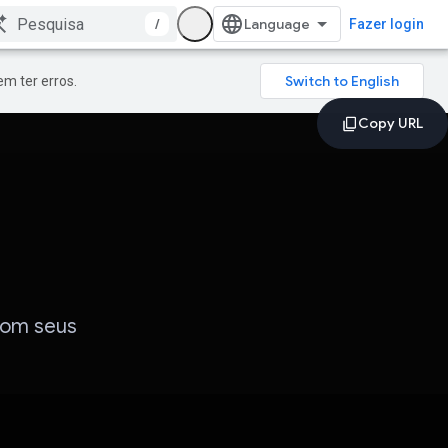
/
Fazer login
m ter erros.
com seus