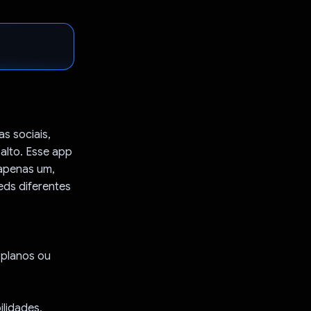
s sociais,
alto. Esse app
 apenas um,
eds diferentes
 planos ou
ilidades,