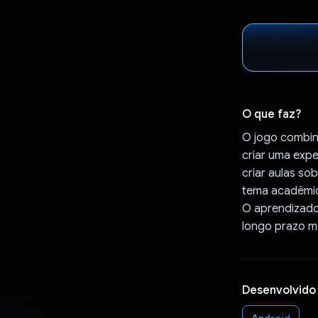
O que faz?
O jogo combin
criar uma exp
criar aulas so
tema acadêmic
O aprendizado
longo prazo ma
Desenvolvido
Android