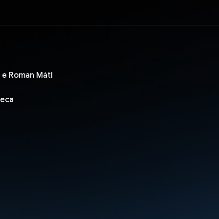
ř e Roman Mátl
heca