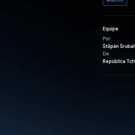
Equipe
Por
Štěpán Šruba
De
República Tc