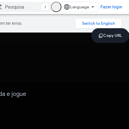
/
Fazer login
m ter erros.
a e jogue