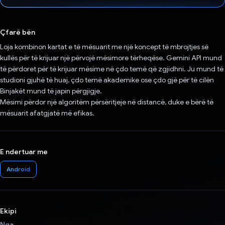
Votuar!
Çfarë bën
Loja kombinon kartat e të mësuarit me një koncept të mbrojtjes së
kullës për të krijuar një përvojë mësimore tërheqëse. Gemini API mund
të përdoret për të krijuar mësime në çdo temë që zgjidhni. Ju mund të
studioni gjuhë të huaj, çdo temë akademike ose çdo gjë për të cilën
Binjakët mund të japin përgjigje.
Mësimi përdor një algoritëm përsëritjeje në distancë, duke e bërë të
mësuarit afatgjatë më efikas.
E ndertuar me
Android
Ekipi
Nga