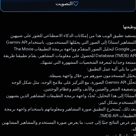
التصويت
تم التصويت.
وظيفتها
يستفيد تطبيق الويب هذا من إمكانات الذكاء الاصطناعي للعثور على شبيهين
للمشاهير استنادًا إلى الصور التي يحمّلها المستخدمون. باستخدام Gemini API
من Google لتحليل الصور المتقدّم وواجهة برمجة التطبيقات The Movie
Database (TMDB) API للحصول على معلومات المشاهير، يقدّم تطبيقنا طريقة
ممتعة وجذابة لمعرفة الشخصيات المشهورة التي تشبهك.
في ما يلي آلية عمل التطبيق:
يحمّل المستخدمون صورهم من خلال واجهة بسيطة.
تحلّل Gemini API الصورة، مع التركيز على ملامح الوجه، مثل شكل الوجه
وتصفيفة الشعر والعينين والأنف والفم وعظام الوجنتين.
استنادًا إلى هذا التحليل، تُحدِّد واجهة برمجة التطبيقات المشاهير الذين يشبهون
المستخدم بشكل كبير.
بعد ذلك، يُستخرج التطبيق صورة المشاهير ومعلوماتهم باستخدام واجهة برمجة
التطبيقات TMDB API.
يتم عرض النتائج جنبًا إلى جنب، ما يعرض صورة المستخدم والمشاهير المشابهين
له.
الميزات الرئيسية: