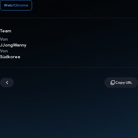
Web/Chrome
Team
Von
JJongWanny
Von
Südkorea