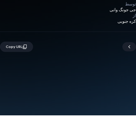
توسط
جی جونگ وانی
از
کره جنوبی