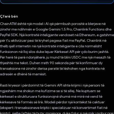
Votuar!
Çfarë bën
ChainATM është një model i AI që përmbush porositë e blerjeve në
zinxhir me ndihmën e Google Gemini 1.5 Pro, Chainlink Functions dhe
PayPal SDK. Një kontratë inteligjente vendoset në Ethereum, e gatshme
për t'u aktivizuar pasi të kryhet pagesa fiat me PayPal. Chainlink në
thelb sjell internetin në një kontratë inteligjente e cila normalisht
funksionon në lloj silos duke lejuar Kërkesat API për çdo burim jashtë.
Për herë të parë ndonjëherë, ju mund të blini USDC me një mesazh të
thjeshtë me tekst. Duhen rreth 90 sekonda për të konfirmuar dy
transaksione në zinxhir derisa paratë të lëshohen nga kontrata në
adresën e dhënë të marrësit.
Rasti kryesor i përdorimit të Gemini API ishte krijimi i një personi të
ngjashëm me shokun me kufizime se si të sillej. Ne kuptuam se
kërkesat e strukturuara funksionojnë shumë më mirë në vend të
kërkesave të formës së lirë. Modeli përdor një kontekst të caktuar
(ekspert i transaksioneve kripto i specializuar në konvertimet fiat në
kripto), sjellje (aftësi të buta: miqësore, duke folur si një mik i njohur prej