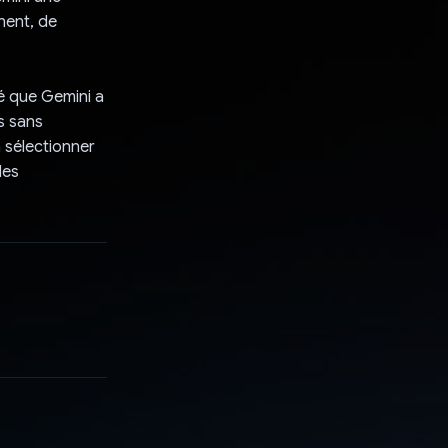
nent, de
é que Gemini a
ps sans
à sélectionner
des