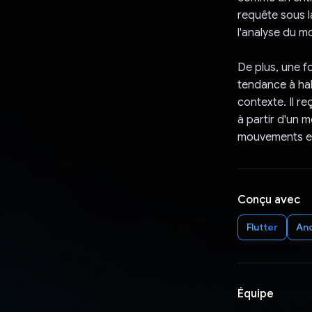
requête sous l
l'analyse du m
De plus, une f
tendance à hall
contexte. Il re
à partir d'un 
mouvements et
Conçu avec
Flutter
An
Équipe