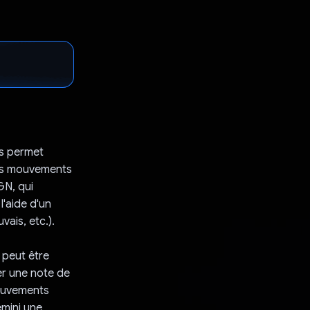
us permet
les mouvements
GN, qui
l'aide d'un
ais, etc.).
 peut être
ter une note de
mouvements
emini une