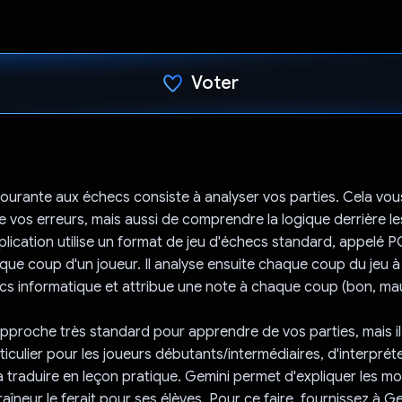
Voter
J'ai voté !
ourante aux échecs consiste à analyser vos parties. Cela vo
 vos erreurs, mais aussi de comprendre la logique derrière 
pplication utilise un format de jeu d'échecs standard, appelé P
que coup d'un joueur. Il analyse ensuite chaque coup du jeu à 
s informatique et attribue une note à chaque coup (bon, mauv
e approche très standard pour apprendre de vos parties, mais il
articulier pour les joueurs débutants/intermédiaires, d'interpré
a traduire en leçon pratique. Gemini permet d'expliquer les 
îneur le ferait pour ses élèves. Pour ce faire, fournissez à G