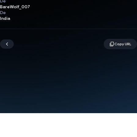
De
BareWolf_007
De
India