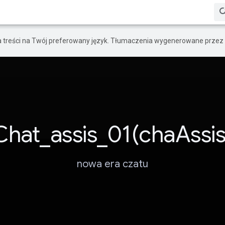
a treści na Twój preferowany język. Tłumaczenia wygenerowane przez 
Chat_assis_01(chaAssis
nowa era czatu