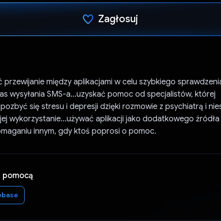
Zagłosuj
Głos oddany
 przewijanie między aplikacjami w celu szybkiego sprawdzenia
s wysyłania SMS-a...uzyskać pomoc od specjalistów, której
.pozbyć się stresu i depresji dzięki rozmowie z psychiatrą i n
jej wykorzystanie...używać aplikacji jako dodatkowego źródł
omaganiu innym, gdy ktoś poprosi o pomoc.
a pomocą
ebase