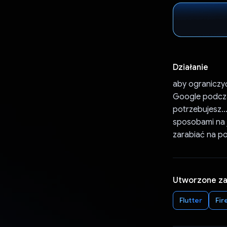
Działanie
aby ograniczyć
Google podcza
potrzebujesz..
sposobami na 
zarabiać na p
Utworzone z
Flutter
Fir