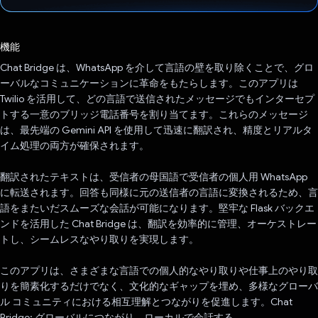
投票済み
機能
Chat Bridge は、WhatsApp を介して言語の壁を取り除くことで、グロ
ーバルなコミュニケーションに革命をもたらします。このアプリは
Twilio を活用して、どの言語で送信されたメッセージでもインターセプ
トする一意のブリッジ電話番号を割り当てます。これらのメッセージ
は、最先端の Gemini API を使用して迅速に翻訳され、精度とリアルタ
イム処理の両方が確保されます。
翻訳されたテキストは、受信者の母国語で受信者の個人用 WhatsApp
に転送されます。回答も同様に元の送信者の言語に変換されるため、言
語をまたいだスムーズな会話が可能になります。堅牢な Flask バックエ
ンドを活用した Chat Bridge は、翻訳を効率的に管理、オーケストレー
トし、シームレスなやり取りを実現します。
このアプリは、さまざまな言語での個人的なやり取りや仕事上のやり取
りを簡素化するだけでなく、文化的なギャップを埋め、多様なグローバ
ル コミュニティにおける相互理解とつながりを促進します。Chat
Bridge: グローバルにつながり、ローカルで会話する。