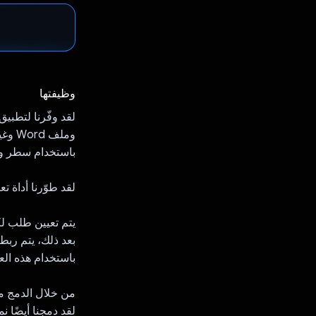
وظيفتها
وملف Word وغير ذلك
باستخدام سطر وا
لقد طوّرنا أداة تعرض
يتم تعيين طلب لكل عقدة يوجّه ini
بعد ذلك، يتم ربط
باستخدام هذه العقد والروابط، يمكن ل
من خلال الدمج مع عقد تجميع ملفات 
لقد دمجنا أيضًا 