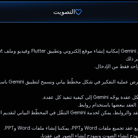
التصويت
تم التصويت.
لقد وفّرنا
حد فقط من الإدخال.
 عملية التفكير في شكل مخطّط بياني ونسمح لتطبيق Gemini باستخدامها.
Gem إلى كيفية تنفيذ كل عقدة.
 العقد ببعضها باستخدام روابط.
خدمة Gemini التنقّل في المخطّط البياني لتقديم النتيجة.
Word وPPT، يمكننا إنشاء ملفات Word وPPT.
نموذج إنشاء الصوت ونموذج إنشاء الصور في عقدنا،