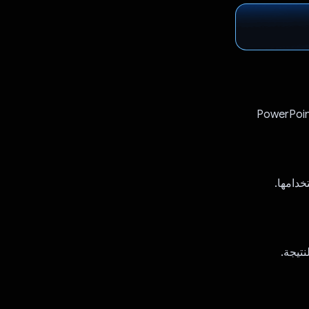
 لتطبيق Gemini إمكانية إنشاء موقع إلكتروني وتطبيق Flutter وفيديو وملف PowerPoint