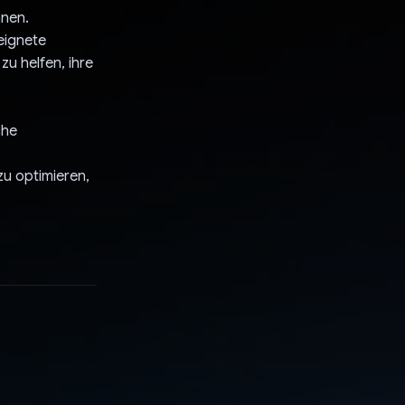
nnen.
eignete
u helfen, ihre
che
zu optimieren,