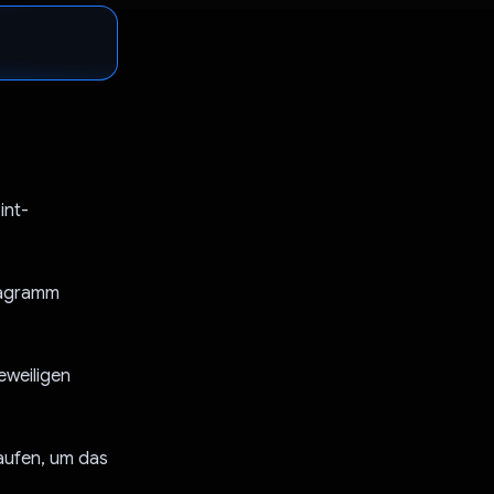
int-
Diagramm
eweiligen
aufen, um das