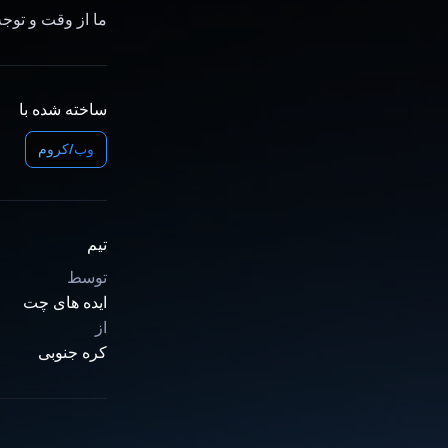
ما از وقت و توجه
ساخته شده با
وب/کروم
تیم
توسط
ایده های چت
از
کره جنوبی