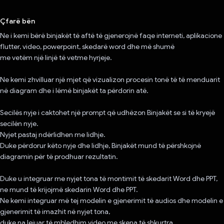
Votuar!
Çfarë bën
Ne i kemi bërë binjakët të aftë të gjenerojnë faqe interneti, aplikacione
flutter, video, powerpoint, skedarë word dhe më shumë
me vetëm një linjë të vetme hyrjeje.
Ne kemi zhvilluar një mjet që vizualizon procesin tonë të të menduarit
në diagram dhe i lëmë binjakët ta përdorin atë.
Secilës nyje i caktohet një prompt që udhëzon Binjakët se si të kryejë
secilën nyje.
Nyjet pastaj ndërlidhen me lidhje.
Duke përdorur këto nyje dhe lidhje, Binjakët mund të përshkojnë
diagramin për të prodhuar rezultatin.
Duke u integruar me nyjet tona të montimit të skedarit Word dhe PPT,
ne mund të krijojmë skedarin Word dhe PPT.
Ne kemi integruar më tej modelin e gjenerimit të audios dhe modelin e
gjenerimit të imazhit në nyjet tona,
duke na lejuar të mbledhim video me skena të shkurtra.