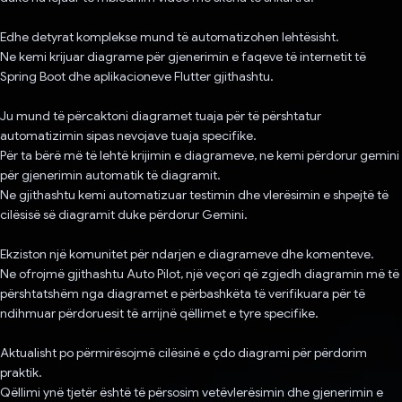
Edhe detyrat komplekse mund të automatizohen lehtësisht.
Ne kemi krijuar diagrame për gjenerimin e faqeve të internetit të
Spring Boot dhe aplikacioneve Flutter gjithashtu.
Ju mund të përcaktoni diagramet tuaja për të përshtatur
automatizimin sipas nevojave tuaja specifike.
Për ta bërë më të lehtë krijimin e diagrameve, ne kemi përdorur gemini
për gjenerimin automatik të diagramit.
Ne gjithashtu kemi automatizuar testimin dhe vlerësimin e shpejtë të
cilësisë së diagramit duke përdorur Gemini.
Ekziston një komunitet për ndarjen e diagrameve dhe komenteve.
Ne ofrojmë gjithashtu Auto Pilot, një veçori që zgjedh diagramin më të
përshtatshëm nga diagramet e përbashkëta të verifikuara për të
ndihmuar përdoruesit të arrijnë qëllimet e tyre specifike.
Aktualisht po përmirësojmë cilësinë e çdo diagrami për përdorim
praktik.
Qëllimi ynë tjetër është të përsosim vetëvlerësimin dhe gjenerimin e