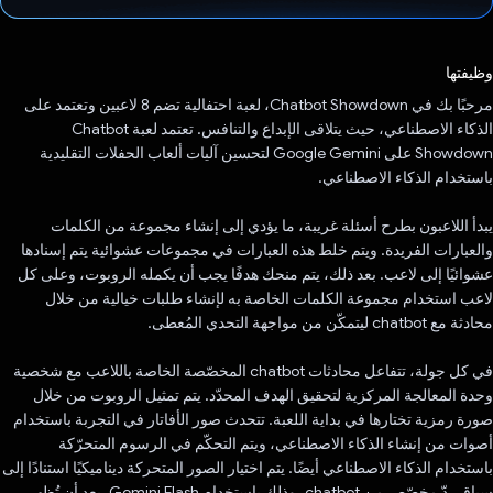
تم التصويت.
وظيفتها
مرحبًا بك في Chatbot Showdown، لعبة احتفالية تضم 8 لاعبين وتعتمد على
الذكاء الاصطناعي، حيث يتلاقى الإبداع والتنافس. تعتمد لعبة Chatbot
Showdown على Google Gemini لتحسين آليات ألعاب الحفلات التقليدية
باستخدام الذكاء الاصطناعي.
يبدأ اللاعبون بطرح أسئلة غريبة، ما يؤدي إلى إنشاء مجموعة من الكلمات
والعبارات الفريدة. ويتم خلط هذه العبارات في مجموعات عشوائية يتم إسنادها
عشوائيًا إلى لاعب. بعد ذلك، يتم منحك هدفًا يجب أن يكمله الروبوت، وعلى كل
لاعب استخدام مجموعة الكلمات الخاصة به لإنشاء طلبات خيالية من خلال
محادثة مع chatbot ليتمكّن من مواجهة التحدي المُعطى.
في كل جولة، تتفاعل محادثات chatbot المخصّصة الخاصة باللاعب مع شخصية
وحدة المعالجة المركزية لتحقيق الهدف المحدّد. يتم تمثيل الروبوت من خلال
صورة رمزية تختارها في بداية اللعبة. تتحدث صور الأفاتار في التجربة باستخدام
أصوات من إنشاء الذكاء الاصطناعي، ويتم التحكّم في الرسوم المتحرّكة
باستخدام الذكاء الاصطناعي أيضًا. يتم اختيار الصور المتحركة ديناميكيًا استنادًا إلى
سياق ردّ مخصّص من chatbot، وذلك باستخدام Gemini Flash. بعد أن تُظهر