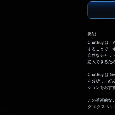
機能
ChatBuy 
することで、
自然なチャッ
購入できるた
ChatBuy 
を分析し、好
ションをおす
この革新的なア
グ エクスペ