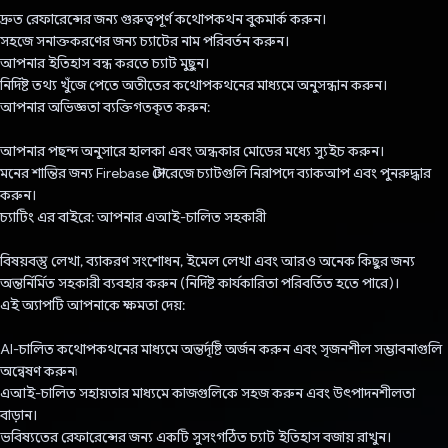
দ্রুত রেফারেন্সের জন্য গুরুত্বপূর্ণ কথোপকথন বুকমার্ক করুন।
সহজে সনাক্তকরণের জন্য চ্যাটের নাম পরিবর্তন করুন।
আপনার ইতিহাস বন্ধ করতে চ্যাট মুছুন।
নির্দিষ্ট তথ্য খুঁজে পেতে অতীতের কথোপকথনের মাধ্যমে অনুসন্ধান করুন।
আপনার অভিজ্ঞতা ব্যক্তিগতকৃত করুন:
আপনার পছন্দ অনুসারে হালকা এবং অন্ধকার মোডের মধ্যে স্যুইচ করুন।
মনের শান্তির জন্য Firebase স্টোরেজে চ্যাটগুলি নিরাপদে ব্যাকআপ এবং পুনরুদ্ধার
করুন।
চ্যাটিং এর বাইরে: আপনার এআই-চালিত সহকারী
বিষয়বস্তু লেখা, ব্যাকরণ সংশোধন, ইমেল লেখা এবং আরও অনেক কিছুর জন্য
অন্তর্নির্মিত সহকারী ব্যবহার করুন (নির্দিষ্ট কার্যকারিতা পরিবর্তিত হতে পারে)।
এই অ্যাপটি আপনাকে ক্ষমতা দেয়:
AI-চালিত কথোপকথনের মাধ্যমে অন্তর্দৃষ্টি অর্জন করুন এবং সৃজনশীল সম্ভাবনাগুলি
অন্বেষণ করুন৷
এআই-চালিত সহায়তার মাধ্যমে কাজগুলিকে সহজ করুন এবং উৎপাদনশীলতা
বাড়ান।
ভবিষ্যতের রেফারেন্সের জন্য একটি সুসংগঠিত চ্যাট ইতিহাস বজায় রাখুন।