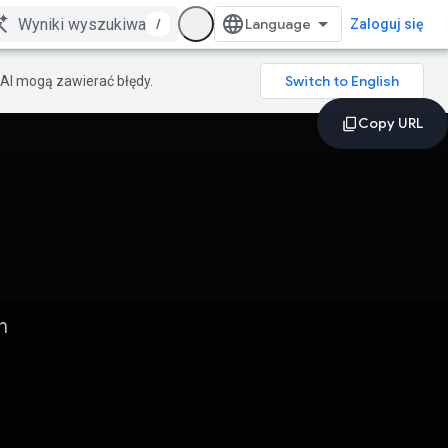
/
Zaloguj się
AI mogą zawierać błędy.
h