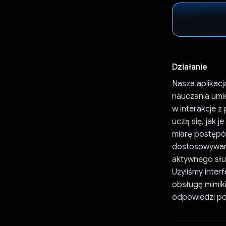
Działanie
Nasza aplikacj
nauczania umi
w interakcje z
uczą się, jak 
miarę postępów
dostosowywani
aktywnego słu
Użyliśmy inter
obsługę mimik
odpowiedzi pos