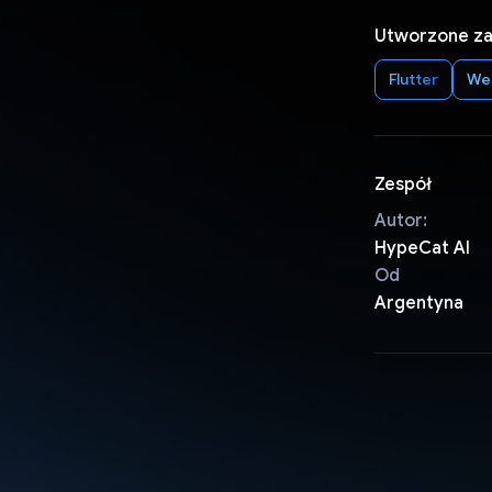
Utworzone z
Flutter
We
Zespół
Autor:
HypeCat AI
Od
Argentyna