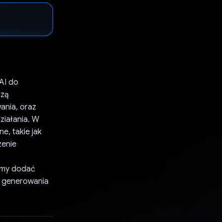
AI do
dzą
ania, oraz
ziałania. W
e, takie jak
zenie
jemy dodać
o generowania