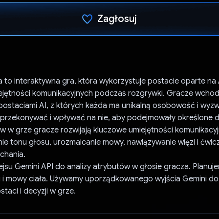
Zagłosuj
Głos oddany
a to interaktywna gra, która wykorzystuje postacie oparte na 
ejętności komunikacyjnych podczas rozgrywki. Gracze wcho
 postaciami AI, z których każda ma unikalną osobowość i wyzw
je przekonywać i wpływać na nie, aby podejmowały określone d
 w grze gracze rozwijają kluczowe umiejętności komunikacyjn
e tonu głosu, urozmaicanie mowy, nawiązywanie więzi i ćwic
chania.
fejsu Gemini API do analizy atrybutów w głosie gracza. Planu
i i mowy ciała. Używamy uporządkowanego wyjścia Gemini d
taci i decyzji w grze.