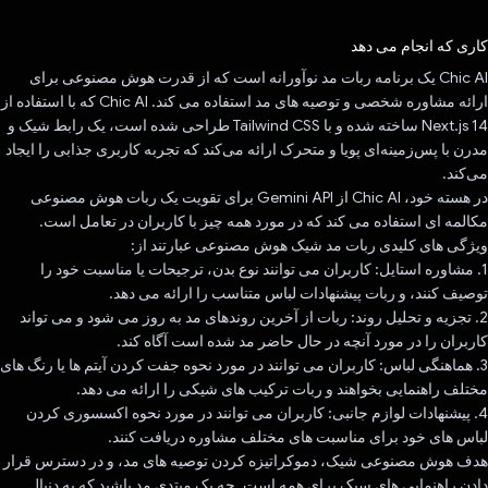
رای داد!
کاری که انجام می دهد
Chic AI یک برنامه ربات مد نوآورانه است که از قدرت هوش مصنوعی برای
ارائه مشاوره شخصی و توصیه های مد استفاده می کند. Chic AI که با استفاده از
Next.js 14 ساخته شده و با Tailwind CSS طراحی شده است، یک رابط شیک و
مدرن با پس‌زمینه‌ای پویا و متحرک ارائه می‌کند که تجربه کاربری جذابی را ایجاد
می‌کند.
در هسته خود، Chic AI از Gemini API برای تقویت یک ربات هوش مصنوعی
مکالمه ای استفاده می کند که در مورد همه چیز با کاربران در تعامل است.
ویژگی های کلیدی ربات مد شیک هوش مصنوعی عبارتند از:
1. مشاوره استایل: کاربران می توانند نوع بدن، ترجیحات یا مناسبت خود را
توصیف کنند، و ربات پیشنهادات لباس متناسب را ارائه می دهد.
2. تجزیه و تحلیل روند: ربات از آخرین روندهای مد به روز می شود و می تواند
کاربران را در مورد آنچه در حال حاضر مد شده است آگاه کند.
3. هماهنگی لباس: کاربران می توانند در مورد نحوه جفت کردن آیتم ها یا رنگ های
مختلف راهنمایی بخواهند و ربات ترکیب های شیکی را ارائه می دهد.
4. پیشنهادات لوازم جانبی: کاربران می توانند در مورد نحوه اکسسوری کردن
لباس های خود برای مناسبت های مختلف مشاوره دریافت کنند.
هدف هوش مصنوعی شیک، دموکراتیزه کردن توصیه های مد، و در دسترس قرار
دادن راهنمایی های سبک برای همه است. چه یک مبتدی مد باشید که به دنبال