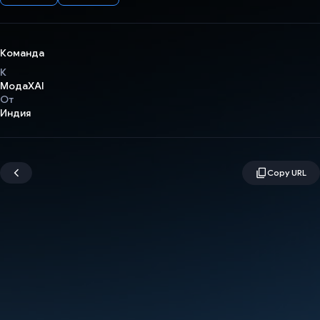
Команда
К
МодаXAI
От
Индия