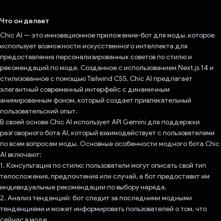
Проголосовал!
Что он делает
Chic AI — это инновационное приложение-бот для моды, которое
использует возможности искусственного интеллекта для
предоставления персонализированных советов по стилю и
рекомендаций по моде. Созданное с использованием Next.js 14 и
стилизованное с помощью Tailwind CSS, Chic AI предлагает
элегантный современный интерфейс с динамичным
анимированным фоном, который создает привлекательный
пользовательский опыт.
В своей основе Chic AI использует API Gemini для поддержки
разговорного бота AI, который взаимодействует с пользователями
по всем вопросам моды. Основные особенности модного бота Chic
AI включают:
1. Консультация по стилю: пользователи могут описать свой тип
телосложения, предпочтения или случай, а бот предоставит им
индивидуальные рекомендации по выбору наряда.
2. Анализ тенденций: бот следит за последними модными
тенденциями и может информировать пользователей о том, что
сейчас в моде.