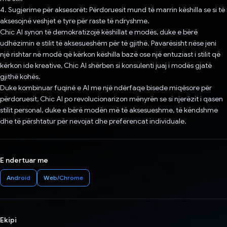
4. Sugjerime për aksesorët: Përdoruesit mund të marrin këshilla se si të
aksesojnë veshjet e tyre për raste të ndryshme.
Chic AI synon të demokratizojë këshillat e modës, duke e bërë
udhëzimin e stilit të aksesueshëm për të gjithë. Pavarësisht nëse jeni
një rishtar në modë që kërkon këshilla bazë ose një entuziast i stilit që
kërkon ide kreative, Chic AI shërben si konsulenti juaj i modës gjatë
gjithë kohës.
Duke kombinuar fuqinë e AI me një ndërfaqe bisede miqësore për
përdoruesit, Chic AI po revolucionarizon mënyrën se si njerëzit i qasen
stilit personal, duke e bërë modën më të aksesueshme, të këndshme
dhe të përshtatur për nevojat dhe preferencat individuale.
E ndertuar me
Android
Web/Chrome
Ekipi