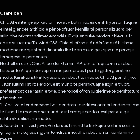
Votuar!
Çfarë bën
Chic AI është një aplikacion inovativ bot i modës që shfrytëzon fuqinë
e inteligjencës artificiale për të ofruar këshilla të personalizuara për
stilin dhe rekomandimet e modës. E krijuar duke përdorur Next.js 14
dhe e stiluar me Tailwind CSS, Chic AI ofron një ndërfaqe të hijshme,
moderne me një sfond dinamik dhe të animuar që krijon një përvojë
tërheqëse të përdoruesit.
Në thelbin e saj, Chic AI përdor Gemini API për të fuqizuar një robot
bisedor të AI që ndërvepron me përdoruesit për të gjitha gjërat në
modë. Karakteristikat kryesore të robotit të modës Chic AI përfshijnë:
1. Konsultimi i stilit: Përdoruesit mund të përshkruajnë llojin e trupit,
preferencat ose rastin e tyre, dhe roboti ofron sugjerime të përshtatura
për veshjet.
2. Analiza e tendencave: Boti qëndron i përditësuar mbi tendencat më
të fundit të modës dhe mund të informojë përdoruesit për atë që
është aktualisht në modë.
3. Koordinimi i veshjeve: Përdoruesit mund të kërkojnë këshilla se si të
çiftojnë artikuj ose ngjyra të ndryshme, dhe roboti ofron kombinime
me stil.