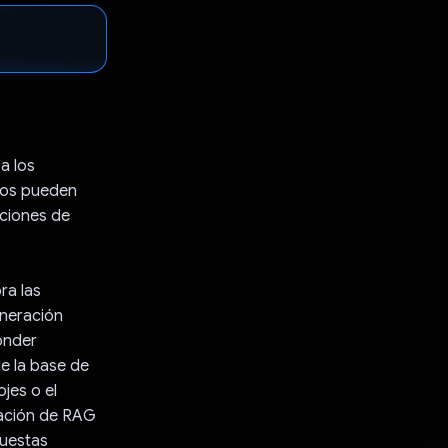
a los
rios pueden
aciones de
ra las
eneración
onder
e la base de
jes o el
nación de RAG
puestas