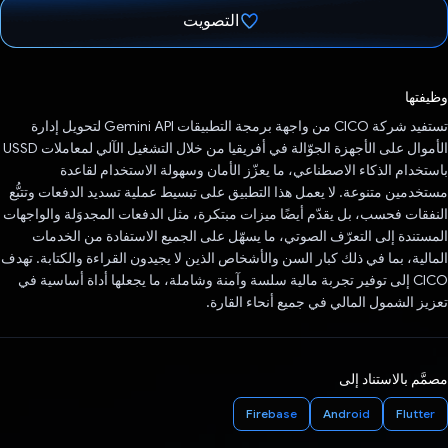
التصويت
تم التصويت.
وظيفتها
تستفيد شركة CICO من واجهة برمجة التطبيقات Gemini API لتحويل إدارة
الأموال على الأجهزة الجوّالة في أفريقيا من خلال التشغيل الآلي لمعاملات USSD
باستخدام الذكاء الاصطناعي، ما يعزّز الأمان وسهولة الاستخدام لقاعدة
مستخدمين متنوعة. لا يعمل هذا التطبيق على تبسيط عملية تسديد الدفعات وتتبُّع
النفقات فحسب، بل يقدّم أيضًا ميزات مبتكرة، مثل الدفعات المجدوَلة والواجهات
المستندة إلى التعرّف الصوتي، ما يسهّل على الجميع الاستفادة من الخدمات
المالية، بما في ذلك كبار السن والأشخاص الذين لا يجيدون القراءة والكتابة. تهدف
CICO إلى توفير تجربة مالية سلسة وآمنة وشاملة، ما يجعلها أداة أساسية في
تعزيز الشمول المالي في جميع أنحاء القارة.
مصمَّم بالاستناد إلى
Firebase
Android
Flutter