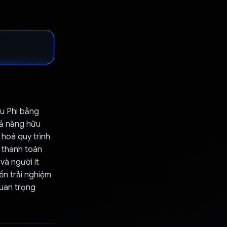
âu Phi bằng
hả năng hữu
hoá quy trình
ư thanh toán
và người ít
ến trải nghiệm
quan trọng