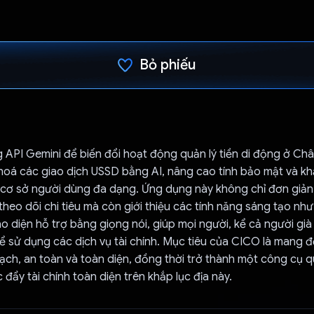
Bỏ phiếu
Đã bình chọn!
API Gemini để biến đổi hoạt động quản lý tiền di động ở Ch
hoá các giao dịch USSD bằng AI, nâng cao tính bảo mật và k
cơ sở người dùng đa dạng. Ứng dụng này không chỉ đơn giản 
theo dõi chi tiêu mà còn giới thiệu các tính năng sáng tạo nh
ao diện hỗ trợ bằng giọng nói, giúp mọi người, kể cả người già 
ể sử dụng các dịch vụ tài chính. Mục tiêu của CICO là mang đ
 mạch, an toàn và toàn diện, đồng thời trở thành một công cụ 
 đẩy tài chính toàn diện trên khắp lục địa này.