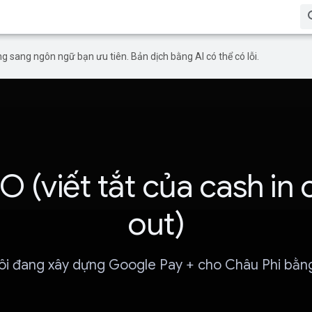
g sang ngôn ngữ bạn ưu tiên. Bản dịch bằng AI có thể có lỗi.
O (viết tắt của cash in 
out)
ôi đang xây dựng Google Pay + cho Châu Phi bằn