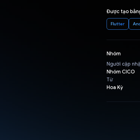
Được tạo bằn
Flutter
An
Nhóm
Người cập nh
Nhóm CICO
Từ
Hoa Kỳ