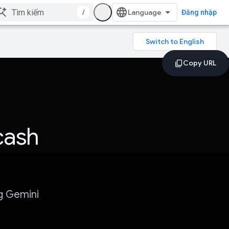
/
Đăng nhập
cash
g Gemini