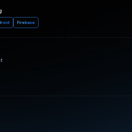
g
droid
Firebase
ật