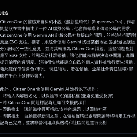
已投票！
用途
CitizenOne 的靈感來自科幻小說《超新星時代》(Supernova Era)，作者
劉慈欣在書中描述了一位 AI 虛擬公民，他會向領導者傳達公民的需求。
CitizenOne 使用 Gemini API 剖析公民社群提出的問題，並將這些問題對
應至 ESG 支柱。接著，系統會使用 Gemini 找出某個地區 (以郵遞區號區
分) 居民的一致性意見，並將其轉換為 CitizenOne 議題。這些問題會對
應至 ESG 支柱，並顯示給社群領袖，讓他們能積極解決這些問題，進而
提升治理的透明度。領袖很快就能建立自己的個人資料並執行廣告活動，
藉此確保每個角色 (市民、現任領袖、潛在領袖、企業社會責任組織) 都
能在平台上發揮影響力。
此外，CitizenOne 會使用 Gemini AI 進行以下操作：
- 將輸入內容匿名化，以保護市民的隱私權 (並避免遭受反彈)
- 將 CitizenOne 問題標記為組織可支援的項目
- 即將推出：讓組織搜尋可捐款/支持的議題，以回饋社區
- 即將推出：自動搜尋新聞文章，在領袖聲稱已處理問題時將特定工作標
記為已完成，並將非營利組織與機構和社區問題進行比對