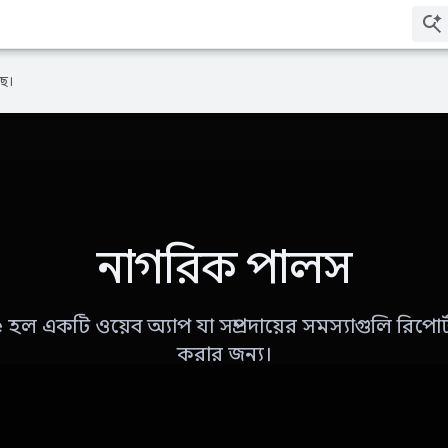
ে।
নাগরিক পালস
হল একটি ওয়েব অ্যাপ যা সম্প্রদায়ের সমস্যাগুলি রিপোর্ট
করার জন্য।