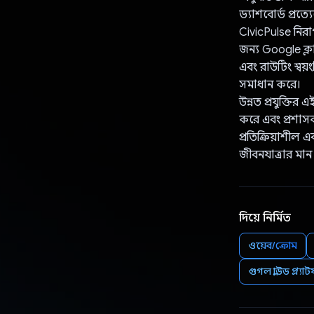
ড্যাশবোর্ড প্রত্
CivicPulse নিরা
জন্য Google ক্ল
এবং রাউটিং স্বয়ং
সমাধান করে।
উন্নত প্রযুক্তির
করে এবং প্রশাসক
প্রতিক্রিয়াশীল 
জীবনযাত্রার মান
দিয়ে নির্মিত
ওয়েব/ক্রোম
গুগল ক্লাউড প্ল্য