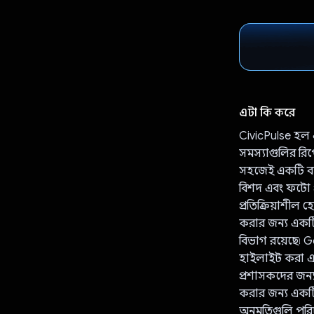
এটা কি করে
CivicPulse হল এক
সমস্যাগুলির রিপ
সহজেই একটি ব্যব
বিশদ এবং ফটো প
প্রতিক্রিয়াশী
করার জন্য একটি
বিভাগ রয়েছে৷ G
হাইলাইট করা এল
প্রশাসকদের জন্য
করার জন্য একটি 
অনুমতিগুলি পরি