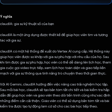
Đã bình chọn!
Ý nghĩa
claudIA: gia sư kỹ thuật số của bạn
claudIA là một ứng dụng được thiết kế để giúp học viên tìm và tương
tác với gia sư.
claudIA có một hệ thống đề xuất do Vertex AI cung cấp. Hệ thống này
giúp học viên được so khớp với gia sư phù hợp với nhu cầu của họ. Sau
khi tìm được gia sư phù hợp, học viên có thể dễ dàng lên lịch học, tham
gia cuộc gọi video trực tiếp, xem lịch học toàn diện và giao tiếp liền
mạch với gia sư thông qua tính năng trò chuyện theo thời gian thực.
Với AI Gemini, claudIA hướng đến việc nâng cao trải nghiệm học tập.
Sau mỗi bài học, claudIA sẽ tạo bản tóm tắt chi tiết và bài kiểm tra hấp
dẫn để giúp học viên và giáo viên theo dõi tiến trình cũng như xác định
những điểm cần cải thiện. Giáo viên có thể sử dụng bản tóm tắt và bài
kiểm tra được tạo tự động làm cơ sở cho các bài học tiếp theo.