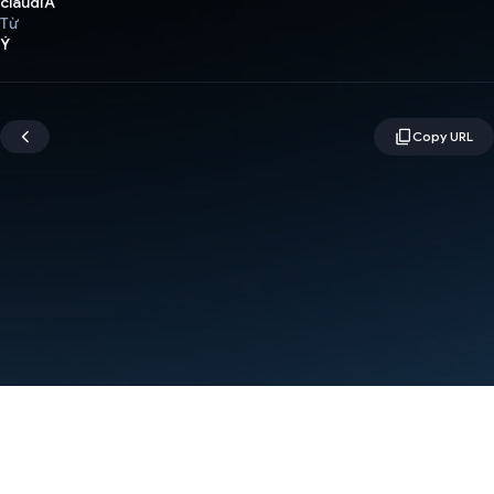
claudIA
Từ
Ý