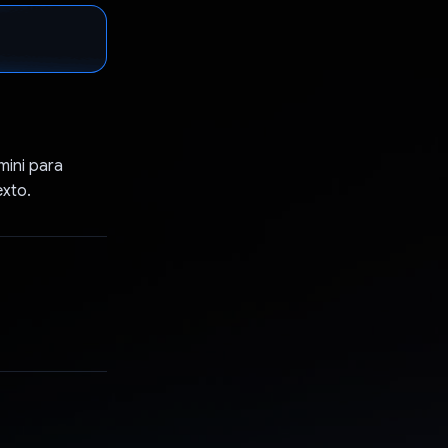
mini para
exto.