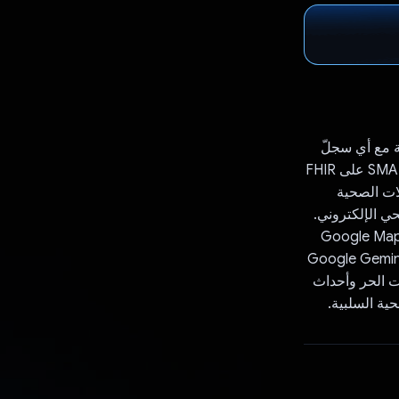
يرية مع أي سجلّ
صحي إلكتروني معتمَد من ONC. بنقرة واحدة، يتم تشغيل تطبيق الويب المتوافق مع SMART على FHIR
لات الصحية
حي الإلكتروني.
بيق أيضًا عنوان المريض لاسترداد سجلّ جودة الهواء وتوقّعاته تلقائيًا من Google Maps
سجلّ درجة الحرارة وتوقّعاتها من Open Meteo API. أخيرًا، يطلب التطبيق من Google Gemini
ات الحر وأحداث
ية السلبية.