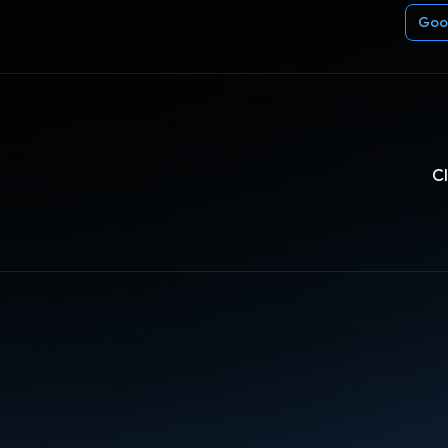
Goo
C