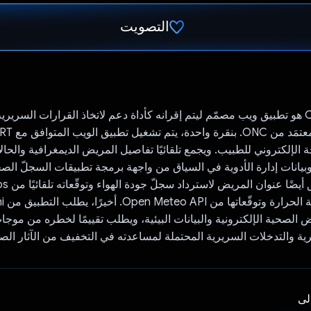
التصويت
تم التصويت.
Climate Consult هو تطبيق ويب مصمّم ليتم إقرانه كأداة دعم لاتخاذ القرارات السر
الإلكتروني للطبيب. ويجمع تلقائيًا تفاصيل المريض الديمغرافية والحا
وبيانات إدارة الأدوية في السياق من واجهة برمجة تطبيقات السجلّ الص
ويستخدم التط
API، و
مريض الصحية الإلكترونية والبيانات البيئية، ويطلب تقييمًا لخطره من موج
رية والتدخلات السريرية المحتملة لمساعدته في التخفيف من الآثار الصح
إلى