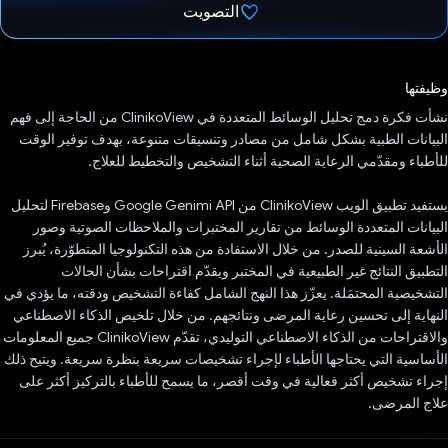
التصويت
تم التصويت.
وظيفتها
نشأت فكرة دمج تحليل الوسائط المتعددة في ClinikoView من الحاجة إلى فهم
البيانات الطبية بشكل شامل من مصادر وتنسيقات متنوعة، بهدف توفير الوقت
للأطباء ومقدّمي الرعاية الصحية أثناء التشخيص والتخطيط للعلاج.
يستفيد تطبيق الويب ClinikoView من Google Genimi API وFirebase لتحليل
البيانات المتعددة الوسائط من تقارير المختبرات والملاحظات الصوتية وصور
الأشعة السينية للصدر. من خلال الاستفادة من هذه التكنولوجيا المتطوّرة، يُبرز
التطبيق النتائج غير الطبيعية في المختبر ويقدّم اقتراحات بشأن الحالات
التشخيصية المحتمَلة. يعزّز هذا النهج الشامل كفاءة التشخيص ودقته، ما يؤدي في
النهاية إلى تحسين رعاية المرضى ونتائجهم. من خلال تلخيص الذكاء الاصطناعي
والاقتراحات من الذكاء الاصطناعي التوليدي، تقدّم ClinikoView جميع المعلومات
الأساسية التي يحتاجها الأطباء لإجراء تشخيصات سريعة بنظرة سريعة. ويتيح ذلك
إجراء تشخيص أكثر فعالية في وقت أقصر، ما يسمح للأطباء بالتركيز أكثر على
علاج المرضى.