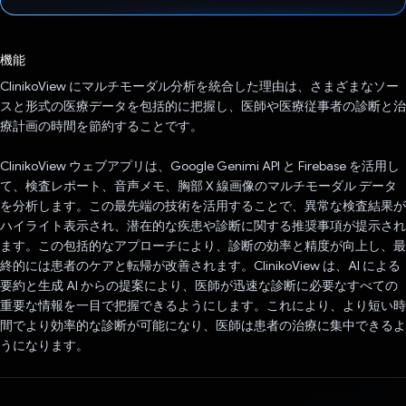
投票済み
機能
ClinikoView にマルチモーダル分析を統合した理由は、さまざまなソー
スと形式の医療データを包括的に把握し、医師や医療従事者の診断と治
療計画の時間を節約することです。
ClinikoView ウェブアプリは、Google Genimi API と Firebase を活用し
て、検査レポート、音声メモ、胸部 X 線画像のマルチモーダル データ
を分析します。この最先端の技術を活用することで、異常な検査結果が
ハイライト表示され、潜在的な疾患や診断に関する推奨事項が提示され
ます。この包括的なアプローチにより、診断の効率と精度が向上し、最
終的には患者のケアと転帰が改善されます。ClinikoView は、AI による
要約と生成 AI からの提案により、医師が迅速な診断に必要なすべての
重要な情報を一目で把握できるようにします。これにより、より短い時
間でより効率的な診断が可能になり、医師は患者の治療に集中できるよ
うになります。