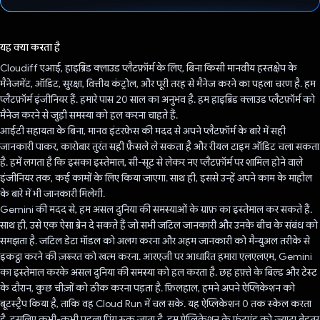
वोट कर दिया है!
यह क्या करता है
Cloudiff एआई, हाइब्रिड क्लाउड प्लैटफ़ॉर्म के लिए, बिना किसी मानवीय हस्तक्षेप के
मैनेजमेंट, ऑडिट, सुरक्षा, वित्तीय कंट्रोल, और पूरी तरह से मैनेज करने का पहला चरण है. हम
प्लैटफ़ॉर्म इंजीनियर हैं. हमारे पास 20 साल का अनुभव है. हम हाइब्रिड क्लाउड प्लैटफ़ॉर्म को
मैनेज करने से जुड़ी समस्या को हल करना चाहते हैं.
आईटी सहायता के बिना, मानव इंटरफ़ेस की मदद से अपने प्लैटफ़ॉर्म के बारे में सही
जानकारी पाकर, कारोबार तुरंत सही फ़ैसले ले सकता है और रीयल टाइम ऑडिट चला सकता
है. हमें लगता है कि इसका इस्तेमाल, सी-सूट से लेकर नए प्लैटफ़ॉर्म पर शामिल होने वाले
इंजीनियर तक, कई कामों के लिए किया जाएगा. साथ ही, इससे उन्हें अपने काम के माहौल
के बारे में भी जानकारी मिलेगी.
Gemini की मदद से, हम असल दुनिया की समस्याओं के ग्राफ़ का इस्तेमाल कर सकते हैं.
साथ ही, उसे एक ऐसा ब्रेन दे सकते हैं जो सभी जटिल जानकारी और उनके बीच के संबंध को
समझता है. जटिल डेटा मॉडल को अलग करना और अहम जानकारी को मैन्युअल तरीके से
इकट्ठा करने की ज़रूरत को खत्म करना. आरएजी पर आधारित हमारा एलएलएम, Gemini
का इस्तेमाल करके असल दुनिया की समस्या को हल करता है. छह हफ़्ते के बिल्ड और टेस्ट
के दौरान, कुछ चीज़ों को ठीक करना पड़ता है. फ़िलहाल, हमने अपने ऐप्लिकेशन को
बूटस्ट्रैप किया है, ताकि वह Cloud Run में चल सके. यह ऐप्लिकेशन 0 तक स्केल करता
है, इसलिए कभी-कभी पहला पिंग रुक जाता है. हम ऐप्लिकेशन के फ़्रंटएंड को ज़्यादा बेहतर